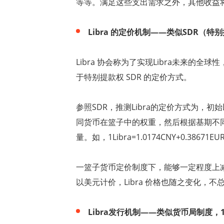
等等。满足这些支出需求之外，其他收益
Libra
的定价机制
——
类似
SDR
（特别
Libra
协会称为了实现
Libra
未来的全球性
于特别提款权
SDR
的定价方式。
参照
SDR
，推测
Libra
的定价方式为，初始
同货币在篮子中的权重，然后根据基期不
量。如，
1Libra=1.0174CNY+0.38671EU
一篮子货币定价制度下，能够一定程度上
以美元计价，
Libra
价格也随之变化，不
Libra
发行机制
——
类似货币局制度，