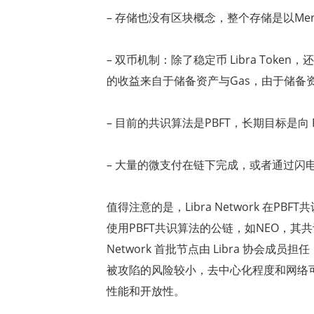
–
存储也没有区块概念，整个存储是以
Mer
–
双币机制：除了稳定币
Libra Token
，还
的收益来自于储备资产与
Gas
，由于储备
–
目前的共识算法是
PBFT
，长期目标是向
–
大量的微支付在链下完成，或者通过闪
值得注意的是，
Libra Network
在
PBFT
共
使用
PBFT
共识算法的公链，如
NEO
，其共
Network
首批节点由
Libra
协会成员担任
被攻陷的风险较小，去中心化程度和网络
性能和开放性。