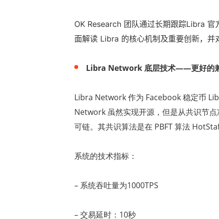
OK Research
团队通过长期跟踪
Libra
官
面解读
Libra
的核心机制及重要创新，并
Libra Network
底层技术
——
更好的
Libra Network
作为
Facebook
稳定币
Li
Network
虽然实现开源，但是从共识节点
可链。其共识算法是在
PBFT
算法
HotSta
系统的技术指标：
–
系统吞吐量为
1000TPS
–
交易延时：
10
秒