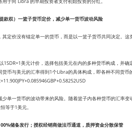
将用于向
Libra
的早期投资者支付初始投资的分红。
提款权）一篮子货币定价，减少单一货币波动风险
，其定价没有锚定单一的货币，而是以一篮子货币共同决定。这
以
1SDR=1
美元计价，选择包括美元在内的多种货币构成，并确
同货币与美元的汇率得到
1
个
Libra
的具体构成，即各种不同货币
R+11.900JPY+0.085946GBP+0.58252USD
减少单一货币的波动带来的风险。随着篮子内各种货币的汇率变
总恒等于
1
美元。
100%
储备发行；授权经销商做法币通道，质押资金分散保管