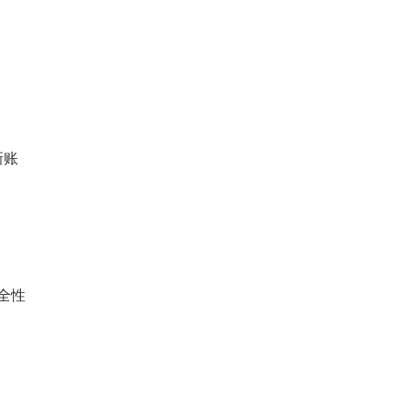
新账
全性