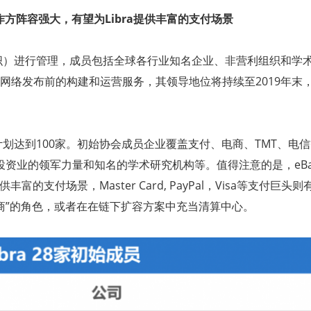
作方阵容强大，有望为
Libra
提供丰富的支付场景
织）进行管理，成员包括全球各行业知名企业、非营利组织和学
网络发布前的构建和运营服务，其领导地位将持续至
2019
年末
。
计划达到
100
家。初始协会成员企业覆盖支付、电商、
TMT
、电信
投资业的领军力量和知名的学术研究机构等。值得注意的是，
eBa
供丰富的支付场景，
Master Card, PayPal
，
Visa
等支付巨头则
商
”
的角色，或者在在链下扩容方案中充当清算中心。