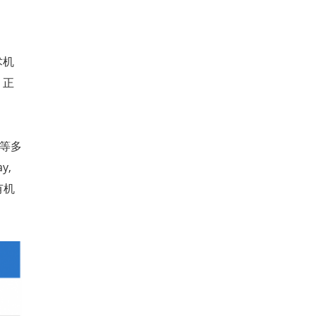
术机
，正
等多
y,
有机