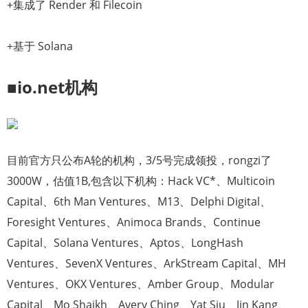
+集成了 Render 和 Filecoin
+基于 Solana
■io.net机构
目前官方只公布A轮的机构，3/5号完成领投，rongzi了
3000W，估值1B,包含以下机构：Hack VC*、Multicoin
Capital、6th Man Ventures、M13、Delphi Digital、
Foresight Ventures、Animoca Brands、Continue
Capital、Solana Ventures、Aptos、LongHash
Ventures、SevenX Ventures、ArkStream Capital、MH
Ventures、OKX Ventures、Amber Group、Modular
Capital、Mo Shaikh、Avery Ching、Yat Siu、Jin Kang、