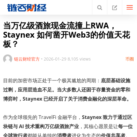
当万亿级酒旅现金流撞上RWA，
Staynex 如何凿开Web3的价值天花
板？
链云财经官方
•
2026-01-29
8,105 views
币圈
目前的加密市场正处于一个极其尴尬的周期：
底层基础设施
过剩，应用层造血不足。当大多数人还困于存量资金的零和
博弈时，Staynex 已经开启了关于消费金融化的深层革命。
作为全球领先的 TravelFi 金融平台，
Staynex 致力于通过区
块链与 AI 技术重构万亿级酒旅产业
，其核心愿景是让
每一位
全球旅行者
都能从单纯的
消费者
进化为生态的
价值共享者
。